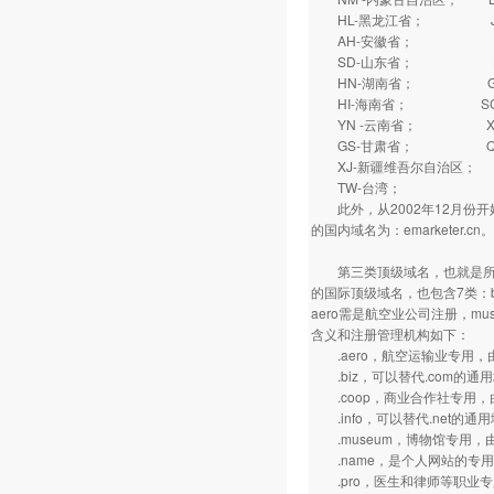
HL-黑龙江省； J
AH-安徽省； FJ
SD-山东省； HA
HN-湖南省； GD
HI-海南省； SC
YN -云南省； XZ
GS-甘肃省； QH
XJ-新疆维吾尔自治区；
TW-台湾； HK
此外，从2002年12月份开始
的国内域名为：emarketer.cn。
第三类顶级域名，也就是所谓的“
的国际顶级域名，也包含7类：biz,
aero需是航空业公司注册，m
含义和注册管理机构如下：
.aero，航空运输业专用，
.biz，可以替代.com的通用
.coop，商业合作社专用，
.info，可以替代.net的通
.museum，博物馆专用，
.name，是个人网站的专用域名
.pro，医生和律师等职业专用