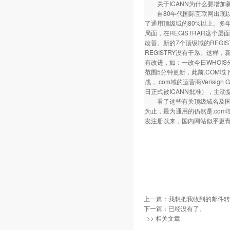
关于ICANN为什么要增加
自80年代国际互联网出现以来，
了通用顶级域的80%以上。多年
局面，在REGISTRAR这个
改善。新的7个顶级域的REGIS
REGISTRY没有干系。这样，
有改进，如：一改今日WHOIS分散
范围5分钟更新，此前.COM
战，.com域的运营商Verisign 
日正式被ICANN批准），主
看了这些有关顶级域名及国内
为止，最为通用的仍然是.com
发注册以来，国内网站似乎更青
上一篇：
我想把我收到的邮件转发
下一篇：已经没有了。
>> 相关文章