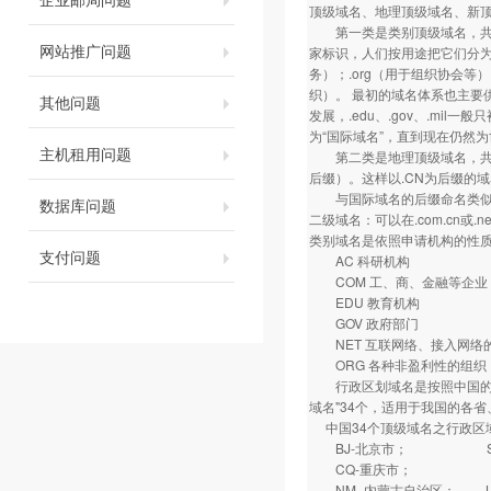
顶级域名、地理顶级域名、新
第一类是类别顶级域名，共有7
网站推广问题
家标识，人们按用途把它们分为
务）；.org（用于组织协会等）
织）。 最初的域名体系也主要供
其他问题
发展，.edu、.gov、.mil
为“国际域名”，直到现在仍然
主机租用问题
第二类是地理顶级域名，共有2
后缀）。这样以.CN为后缀的域
与国际域名的后缀命名类似，
数据库问题
二级域名：可以在.com.cn
类别域名是依照申请机构的性
支付问题
AC 科研机构
COM 工、商、金融等企业
EDU 教育机构
GOV 政府部门
NET 互联网络、接入网络的信
ORG 各种非盈利性的组织
行政区划域名是按照中国的各
域名"34个，适用于我国的各省、
中国34个顶级域名之行政区
BJ-北京市； SH
CQ-重庆市； HE
NM -内蒙古自治区； 