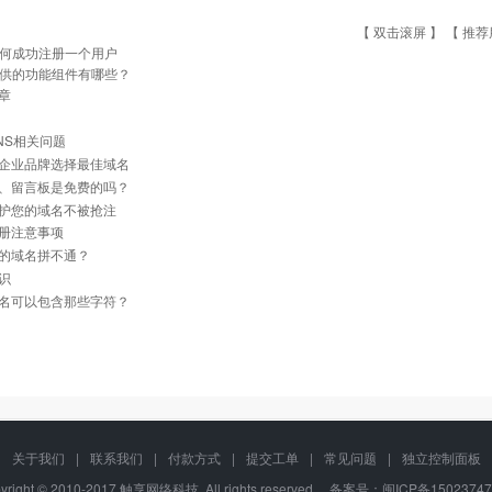
【 双击滚屏 】 【
推荐
何成功注册一个用户
供的功能组件有哪些？
章
NS相关问题
企业品牌选择最佳域名
、留言板是免费的吗？
护您的域名不被抢注
册注意事项
的域名拼不通？
识
名可以包含那些字符？
关于我们
|
联系我们
|
付款方式
|
提交工单
|
常见问题
|
独立控制面板
yright © 2010-2017 触享网络科技, All rights reserved. 备案号：闽ICP备1502374