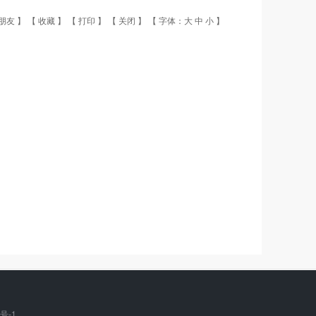
朋友
】 【
收藏
】 【
打印
】 【
关闭
】 【 字体：
大
中
小
】
7号-1