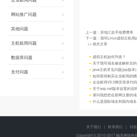
网站推广问题
其他问题
上一篇：
异地汇款手续费费率
下一篇：
我司Linux虚拟主机用
主机租用问题
>> 相关文章
虚拟主机如何升级？
数据库问题
关于我司域名修改解析后的
java主机常见问题(jsp版本)
支付问题
如何获得购买企业邮局的赠
企业邮局V5.0网页登录代码
关于asp.net版本设置的说
请问我想把在新网注册的域
什么是国际域名和国内域名
关于我们
|
联系我们
|
付款
Copyright © 2010-2017 触享网络科技