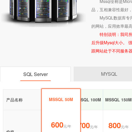
Mssql全称是Mic
品，互相兼容性最好，As
MySQL数据库
的网站，应用效率最
特别说明：我司
后升级Mysql大小
跟网站处于不同服务
MYSQL
SQL Server
MSSQL 50M
产品名称
MSSQL 50M
MSSQL 100M
MSSQL 150M
600
600
700
800
元/年
元/年
元/年
元/年
价格